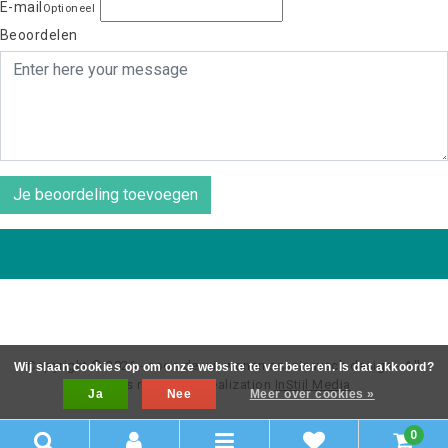
E-mail
Optioneel
Beoordelen
Je beoordeling toevoegen
Copyright © 2026 - coos de wit wonen scaninavsch design - All
Wij slaan cookies op om onze website te verbeteren. Is dat akkoord?
rights reserved - Realization
InStijl Media
Ja
Nee
Meer over cookies »
0