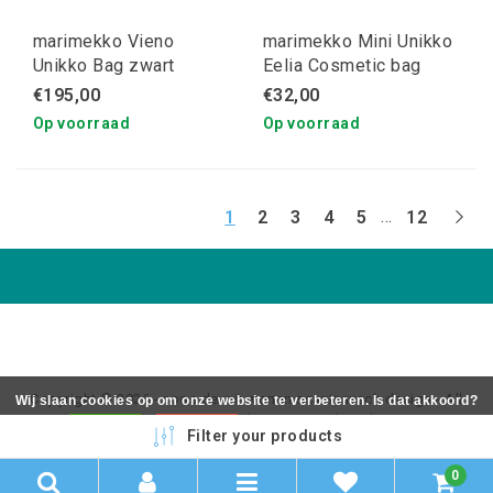
marimekko Vieno
marimekko Mini Unikko
Unikko Bag zwart
Eelia Cosmetic bag
€195,00
€32,00
Op voorraad
Op voorraad
...
1
2
3
4
5
12
Copyright © 2026 - coos de wit wonen scaninavsch design - All
Wij slaan cookies op om onze website te verbeteren. Is dat akkoord?
rights reserved - Realization
InStijl Media
Ja
Nee
Meer over cookies »
Filter your products
0