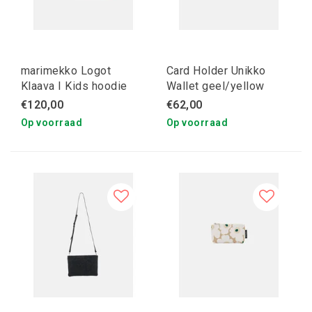
marimekko Logot
Card Holder Unikko
Klaava I Kids hoodie
Wallet geel/yellow
80/86
€120,00
€62,00
Op voorraad
Op voorraad