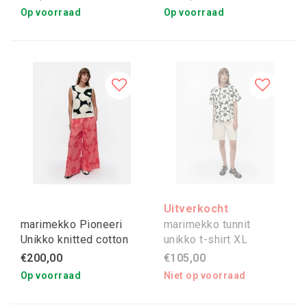
Op voorraad
Op voorraad
Uitverkocht
marimekko Pioneeri
marimekko tunnit
Unikko knitted cotton
unikko t-shirt XL
spencer zwart/wit L
€200,00
€105,00
Op voorraad
Niet op voorraad