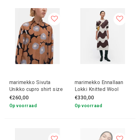
marimekko Sivuta
marimekko Ennallaan
Unikko cupro shirt size
Lokki Knitted Wool
38
Dress S
€260,00
€330,00
Op voorraad
Op voorraad