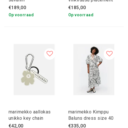
kioski tunic S black
€189,00
€185,00
Op voorraad
Op voorraad
marimekko aallokas
marimekko Kimppu
unikko key chain
Baluns dress size 40
€42,00
€335,00