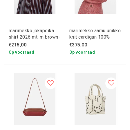
marimekko jokapoika
marimekko aamu unikko
shirt 2026 mt. m brown-
knit cardigan 100%
blue
wool L
€215,00
€375,00
Op voorraad
Op voorraad