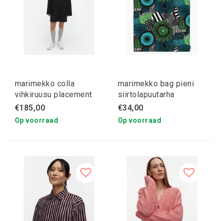
marimekko colla
marimekko bag pieni
vihkiruusu placement
siirtolapuutarha
kioski tunic M
€185,00
€34,00
Op voorraad
Op voorraad