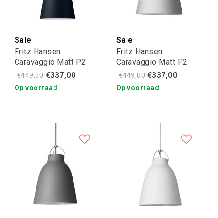
Sale
Sale
Fritz Hansen
Fritz Hansen
Caravaggio Matt P2
Caravaggio Matt P2
dark ultramarine
grey 25
€337,00
€337,00
€449,00
€449,00
Op voorraad
Op voorraad