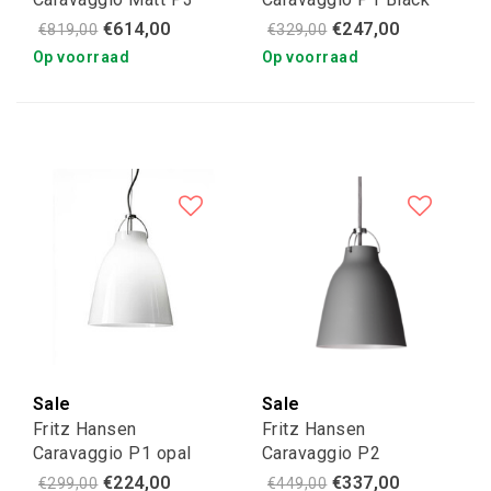
grey 25
High-gloss
€614,00
€247,00
€819,00
€329,00
Op voorraad
Op voorraad
Sale
Sale
Fritz Hansen
Fritz Hansen
Caravaggio P1 opal
Caravaggio P2
archipelago stone
€224,00
€337,00
€299,00
€449,00