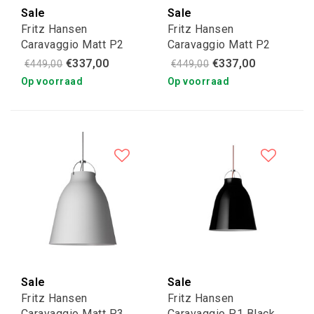
Sale
Sale
Fritz Hansen
Fritz Hansen
Caravaggio Matt P2
Caravaggio Matt P2
groen-grijs
white
€337,00
€337,00
€449,00
€449,00
Op voorraad
Op voorraad
Sale
Sale
Fritz Hansen
Fritz Hansen
Caravaggio Matt P3
Caravaggio P1 Black