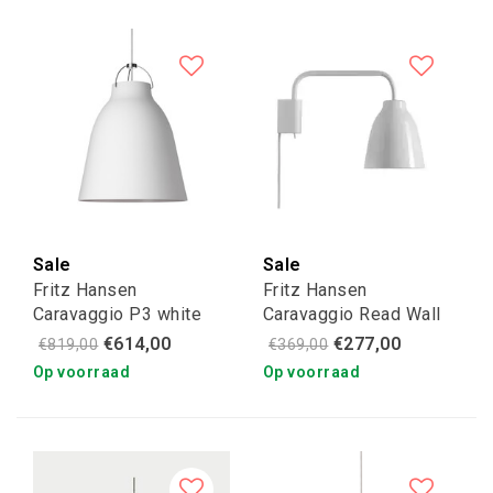
Sale
Sale
Fritz Hansen
Fritz Hansen
Caravaggio P3 white
Caravaggio Read Wall
Lamp white/wit
€614,00
€277,00
€819,00
€369,00
Op voorraad
Op voorraad