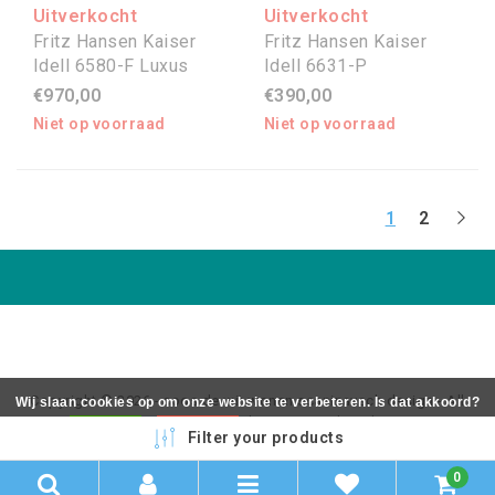
Uitverkocht
Uitverkocht
Fritz Hansen Kaiser
Fritz Hansen Kaiser
Idell 6580-F Luxus
Idell 6631-P
€970,00
€390,00
Niet op voorraad
Niet op voorraad
1
2
Copyright © 2026 - coos de wit wonen scaninavsch design - All
Wij slaan cookies op om onze website te verbeteren. Is dat akkoord?
rights reserved - Realization
InStijl Media
Ja
Nee
Meer over cookies »
Filter your products
0