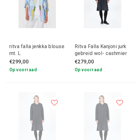
ritva falla jenkka blouse
Ritva Falla Kanjoni jurk
mt. L
gebreid wol- cashmier
grijs M
€299,00
€279,00
Op voorraad
Op voorraad