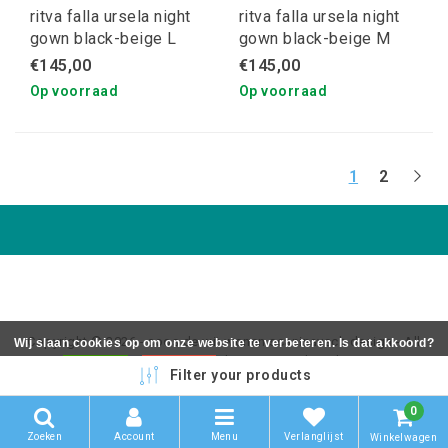
ritva falla ursela night
ritva falla ursela night
gown black-beige L
gown black-beige M
€145,00
€145,00
Op voorraad
Op voorraad
1
2
Copyright © 2026 - coos de wit wonen scaninavsch design - All
Wij slaan cookies op om onze website te verbeteren. Is dat akkoord?
rights reserved - Realization
InStijl Media
Ja
Nee
Meer over cookies »
Filter your products
0
Zoeken
Account
Menu
Verlanglijst
Winkelwagen