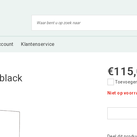
ccount
Klantenservice
€115
 black
Toevoegen 
Niet op voor
Deel dit produ