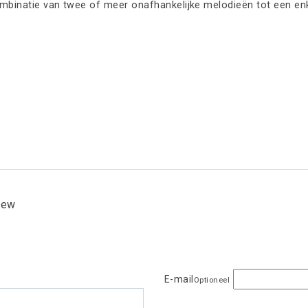
ombinatie van twee of meer onafhankelijke melodieën tot een enke
view
E-mail
Optioneel