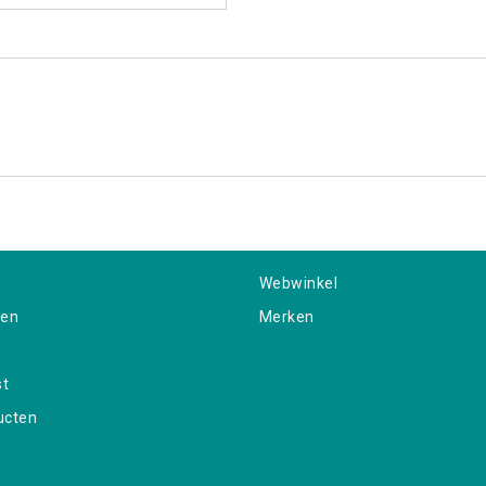
Webwinkel
gen
Merken
st
ucten