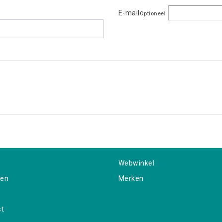
E-mail
Optioneel
Webwinkel
gen
Merken
st