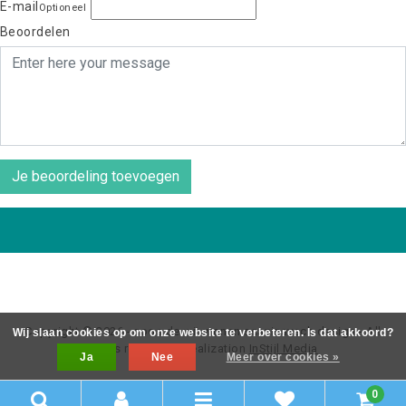
E-mail
Optioneel
Beoordelen
Je beoordeling toevoegen
Copyright © 2026 - coos de wit wonen scaninavsch design - All
Wij slaan cookies op om onze website te verbeteren. Is dat akkoord?
rights reserved - Realization
InStijl Media
Ja
Nee
Meer over cookies »
0