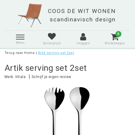
0
Menu
Verlanglijst
Inloggen
Winkelwagen
Terug naar Home
|
Artik serving set 2set
Artik serving set 2set
|
Merk:
Iittala
Schrijf je eigen review