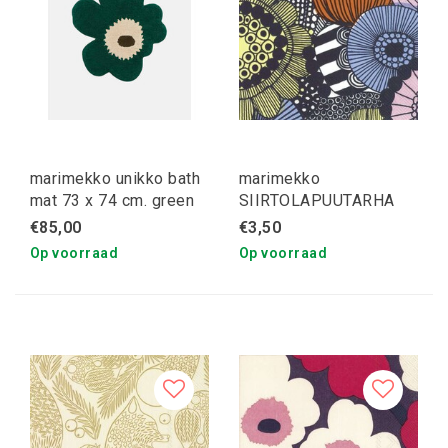
marimekko unikko bath
marimekko
mat 73 x 74 cm. green
SIIRTOLAPUUTARHA
geel servetten S
€85,00
€3,50
Op voorraad
Op voorraad