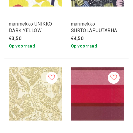
marimekko UNIKKO
marimekko
DARK YELLOW
SIIRTOLAPUUTARHA
servetten S
geel servetten
€3,50
€4,50
Op voorraad
Op voorraad