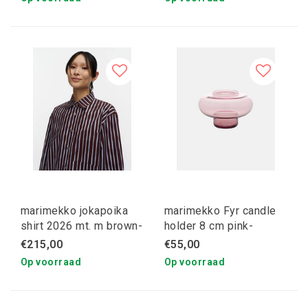
marimekko jokapoika
marimekko Fyr candle
shirt 2026 mt. m brown-
holder 8 cm pink-
blue
burgundy
€215,00
€55,00
Op voorraad
Op voorraad