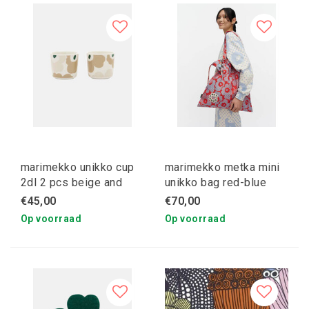
marimekko unikko cup
marimekko metka mini
2dl 2 pcs beige and
unikko bag red-blue
green
€45,00
€70,00
Op voorraad
Op voorraad