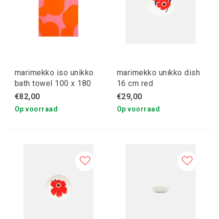
marimekko iso unikko
marimekko unikko dish
bath towel 100 x 180
16 cm red
cm orange-pink
€82,00
€29,00
Op voorraad
Op voorraad