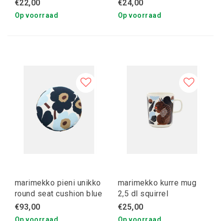
€22,00
€24,00
Op voorraad
Op voorraad
marimekko pieni unikko
marimekko kurre mug
round seat cushion blue
2,5 dl squirrel
- light blue
€93,00
€25,00
Op voorraad
Op voorraad