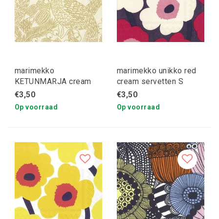
marimekko
marimekko unikko red
KETUNMARJA cream
cream servetten S
gold servetten S
€3,50
€3,50
Op voorraad
Op voorraad