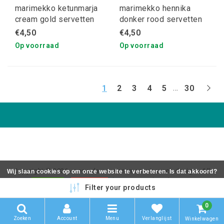
marimekko ketunmarja
marimekko hennika
cream gold servetten
donker rood servetten
€4,50
€4,50
Op voorraad
Op voorraad
...
1
2
3
4
5
30
Copyright © 2026 - coos de wit wonen scaninavsch design - All
Wij slaan cookies op om onze website te verbeteren. Is dat akkoord?
rights reserved - Realization
InStijl Media
Ja
Nee
Meer over cookies »
Filter your products
0
Zoeken
Account
Menu
Verlanglijst
Winkelwagen