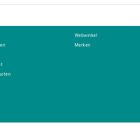
Webwinkel
gen
Merken
st
ucten