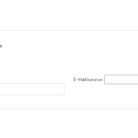
ew
E-mail
Optioneel