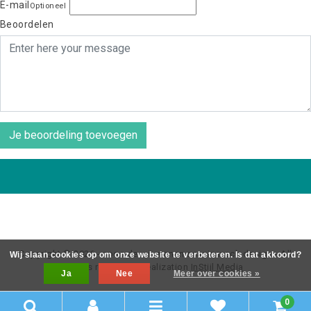
E-mail
Optioneel
Beoordelen
Je beoordeling toevoegen
Copyright © 2026 - coos de wit wonen scaninavsch design - All
Wij slaan cookies op om onze website te verbeteren. Is dat akkoord?
rights reserved - Realization
InStijl Media
Ja
Nee
Meer over cookies »
0