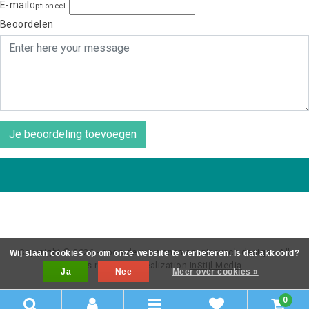
E-mail
Optioneel
Beoordelen
Je beoordeling toevoegen
Copyright © 2026 - coos de wit wonen scaninavsch design - All
Wij slaan cookies op om onze website te verbeteren. Is dat akkoord?
rights reserved - Realization
InStijl Media
Ja
Nee
Meer over cookies »
0