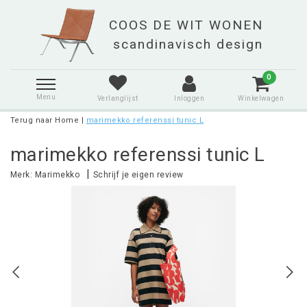
0
Menu
Verlanglijst
Inloggen
Winkelwagen
Terug naar Home
|
marimekko referenssi tunic L
marimekko referenssi tunic L
|
Merk:
Marimekko
Schrijf je eigen review