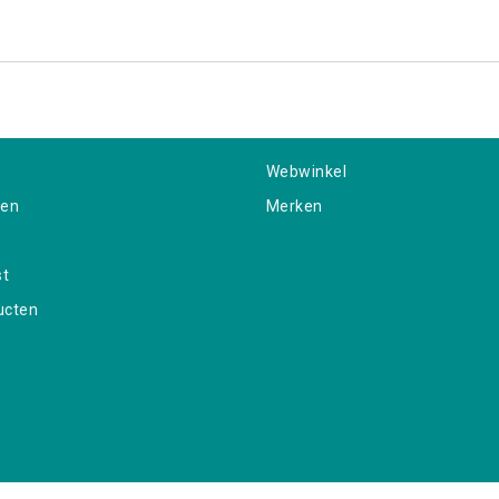
Webwinkel
gen
Merken
st
ucten