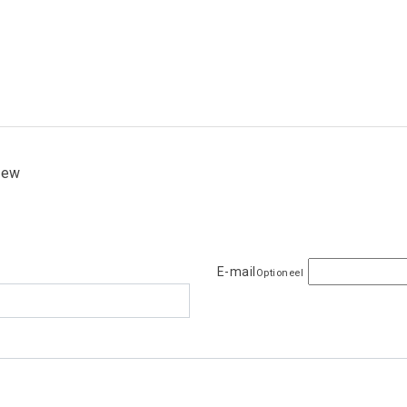
view
E-mail
Optioneel