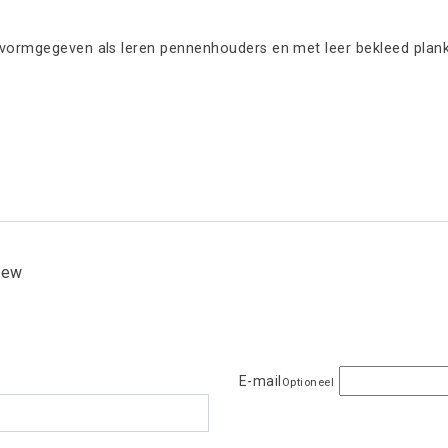
 vormgegeven als leren pennenhouders en met leer bekleed plankje
view
E-mail
Optioneel