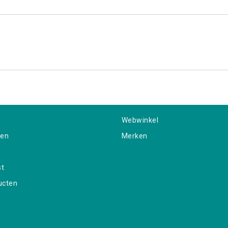
Webwinkel
gen
Merken
st
ucten