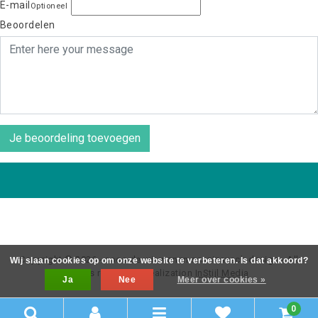
E-mail
Optioneel
Beoordelen
Je beoordeling toevoegen
Copyright © 2026 - coos de wit wonen scaninavsch design - All
Wij slaan cookies op om onze website te verbeteren. Is dat akkoord?
rights reserved - Realization
InStijl Media
Ja
Nee
Meer over cookies »
0