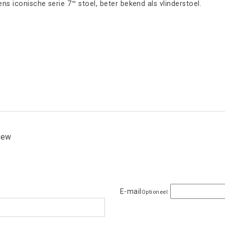
ns iconische serie 7™ stoel, beter bekend als vlinderstoel.
view
E-mail
Optioneel