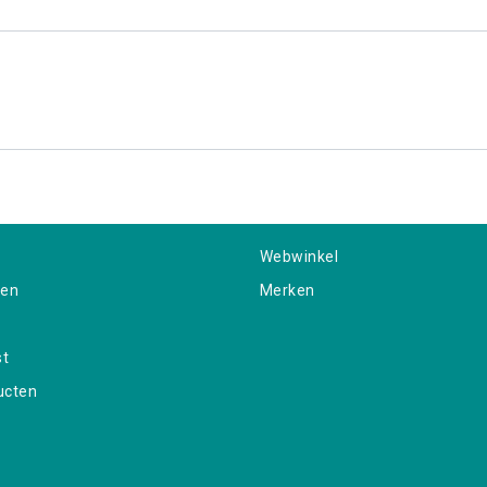
Webwinkel
gen
Merken
st
ucten