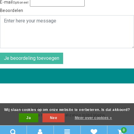
E-mail
Optioneel
Beoordelen
Je beoordeling toevoegen
Copyright © 2026 - coos de wit wonen scaninavsch design - All
Wij slaan cookies op om onze website te verbeteren. Is dat akkoord?
rights reserved - Realization
InStijl Media
Ja
Nee
Meer over cookies »
0