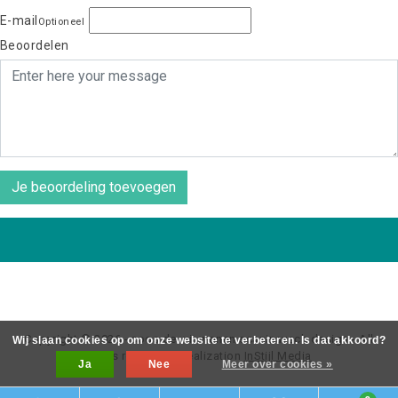
E-mail
Optioneel
Beoordelen
Je beoordeling toevoegen
Copyright © 2026 - coos de wit wonen scaninavsch design - All
Wij slaan cookies op om onze website te verbeteren. Is dat akkoord?
rights reserved - Realization
InStijl Media
Ja
Nee
Meer over cookies »