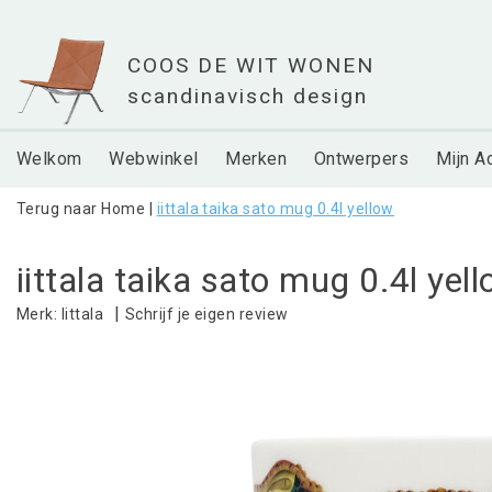
Welkom
Webwinkel
Merken
Ontwerpers
Mijn A
Terug naar Home
|
iittala taika sato mug 0.4l yellow
iittala taika sato mug 0.4l yel
|
Schrijf je eigen review
Merk:
Iittala