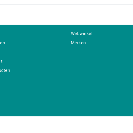
Webwinkel
gen
Merken
st
ucten