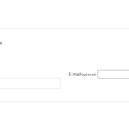
ew
E-mail
Optioneel