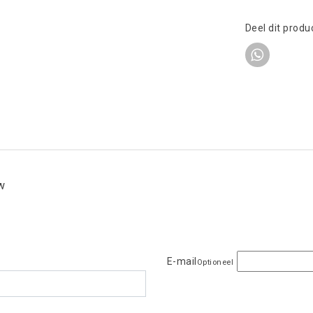
Deel dit produ
ew
E-mail
Optioneel