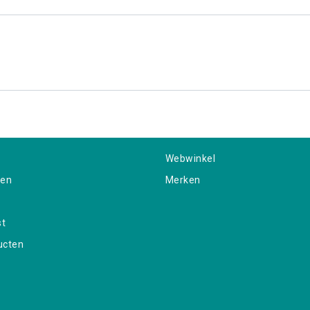
Webwinkel
gen
Merken
st
ucten