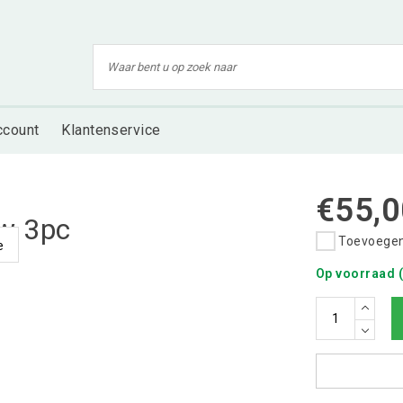
ccount
Klantenservice
€55,0
ow 3pc
Toevoegen 
e
Op voorraad (