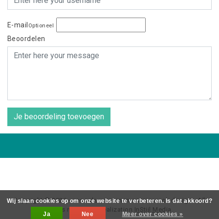
E-mail
Optioneel
Beoordelen
Je beoordeling toevoegen
Copyright © 2026 - coos de wit wonen scaninavsch design - All
Wij slaan cookies op om onze website te verbeteren. Is dat akkoord?
rights reserved - Realization
InStijl Media
Ja
Nee
Meer over cookies »