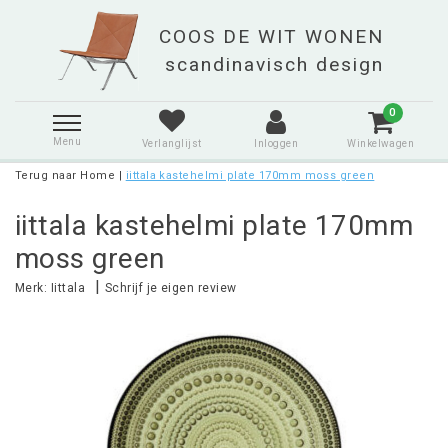
0
Menu
Verlanglijst
Inloggen
Winkelwagen
Terug naar Home
|
iittala kastehelmi plate 170mm moss green
iittala kastehelmi plate 170mm
moss green
|
Merk:
Iittala
Schrijf je eigen review