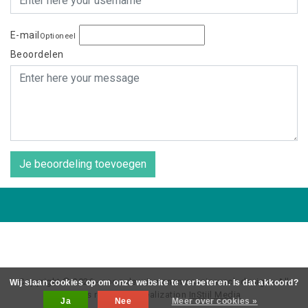
E-mail
Optioneel
Beoordelen
Je beoordeling toevoegen
Copyright © 2026 - coos de wit wonen scaninavsch design - All
Wij slaan cookies op om onze website te verbeteren. Is dat akkoord?
rights reserved - Realization
InStijl Media
Ja
Nee
Meer over cookies »