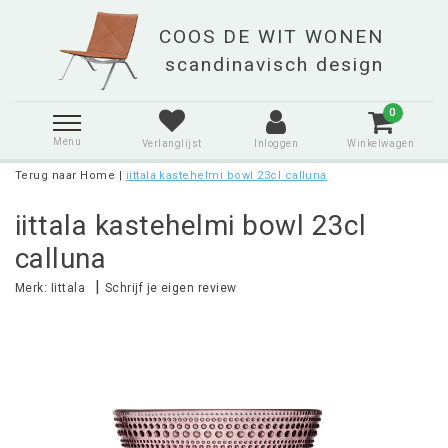
0
Menu
Verlanglijst
Inloggen
Winkelwagen
Terug naar Home
|
iittala kastehelmi bowl 23cl calluna
iittala kastehelmi bowl 23cl
calluna
|
Merk:
Iittala
Schrijf je eigen review