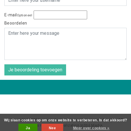
E-mail
Optioneel
Beoordelen
Je beoordeling toevoegen
Copyright © 2026 - coos de wit wonen scaninavsch design - All
Wij slaan cookies op om onze website te verbeteren. Is dat akkoord?
rights reserved - Realization
InStijl Media
Ja
Nee
Meer over cookies »