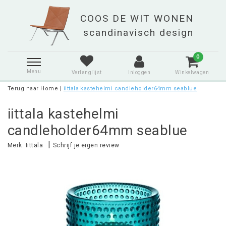
0
Menu
Verlanglijst
Inloggen
Winkelwagen
Terug naar Home
|
iittala kastehelmi candleholder64mm seablue
iittala kastehelmi
candleholder64mm seablue
|
Merk:
Iittala
Schrijf je eigen review