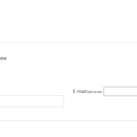
view
E-mail
Optioneel