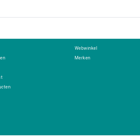
Webwinkel
gen
Merken
st
ucten