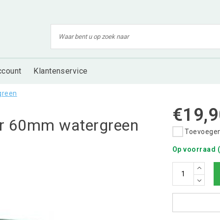
ccount
Klantenservice
rgreen
€19,9
lder 60mm watergreen
Toevoegen 
Op voorraad (