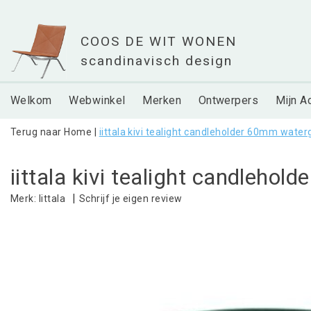
Welkom
Webwinkel
Merken
Ontwerpers
Mijn A
Terug naar Home
|
iittala kivi tealight candleholder 60mm wate
iittala kivi tealight candleho
|
Schrijf je eigen review
Merk:
Iittala