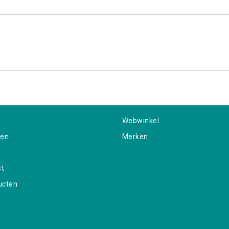
Webwinkel
gen
Merken
st
ucten