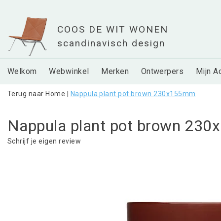
Welkom
Webwinkel
Merken
Ontwerpers
Mijn A
Terug naar Home
|
Nappula plant pot brown 230x155mm
Nappula plant pot brown 23
Schrijf je eigen review