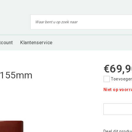
ccount
Klantenservice
€69,9
0x155mm
Toevoegen 
Niet op voor
Deel dit produ