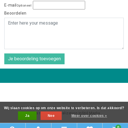
E-mail
Optioneel
Beoordelen
Je beoordeling toevoegen
Copyright © 2026 - coos de wit wonen scaninavsch design - All
Wij slaan cookies op om onze website te verbeteren. Is dat akkoord?
rights reserved - Realization
InStijl Media
Ja
Nee
Meer over cookies »
0