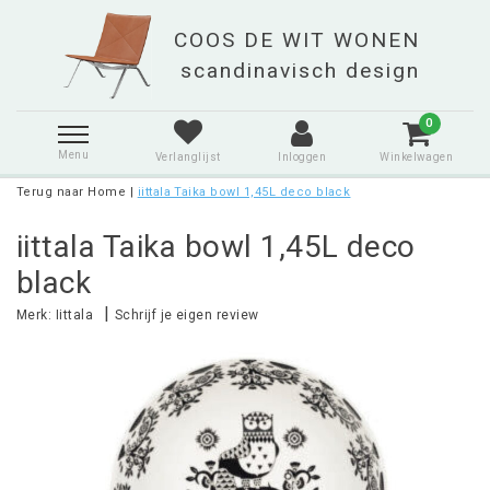
0
Menu
Verlanglijst
Inloggen
Winkelwagen
Terug naar Home
|
iittala Taika bowl 1,45L deco black
iittala Taika bowl 1,45L deco
black
|
Merk:
Iittala
Schrijf je eigen review