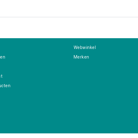
Webwinkel
gen
Merken
st
ucten