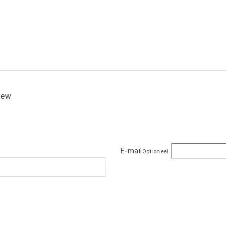
view
E-mail
Optioneel