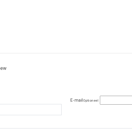
view
E-mail
Optioneel