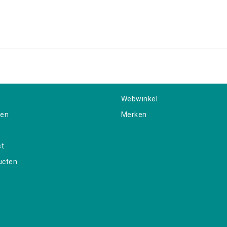
Webwinkel
gen
Merken
st
ucten