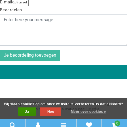
E-mail
Optioneel
Beoordelen
Je beoordeling toevoegen
Copyright © 2026 - coos de wit wonen scaninavsch design - All
Wij slaan cookies op om onze website te verbeteren. Is dat akkoord?
rights reserved - Realization
InStijl Media
Ja
Nee
Meer over cookies »
0