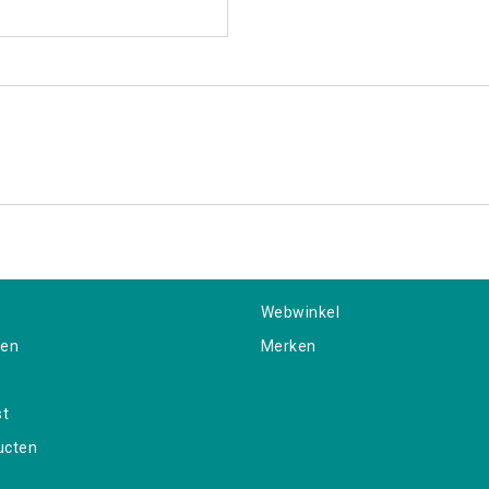
Webwinkel
gen
Merken
st
ucten