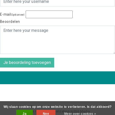
E-mail
Optioneel
Beoordelen
Je beoordeling toevoegen
Copyright © 2026 - coos de wit wonen scaninavsch design - All
Wij slaan cookies op om onze website te verbeteren. Is dat akkoord?
rights reserved - Realization
InStijl Media
Ja
Nee
Meer over cookies »