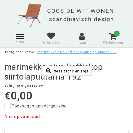
0
Menu
Verlanglijst
Inloggen
Winkelwagen
Terug naar Home
|
marimekko oiva koffiekop siirtolapuutarha 192
marimekko oiva koffiekop
Press tab to enlarge
siirtolapuutarha 192
Schrijf je eigen review
€0,00
Toevoegen aan vergelijking
Niet op voorraad