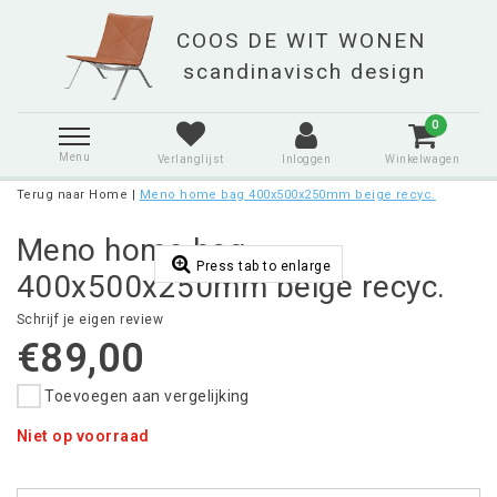
0
Menu
Verlanglijst
Inloggen
Winkelwagen
Terug naar Home
|
Meno home bag 400x500x250mm beige recyc.
Meno home bag
Press tab to enlarge
400x500x250mm beige recyc.
Schrijf je eigen review
€89,00
Toevoegen aan vergelijking
Niet op voorraad