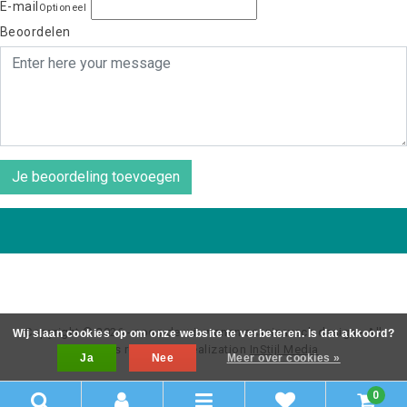
E-mail
Optioneel
Beoordelen
Je beoordeling toevoegen
Copyright © 2026 - coos de wit wonen scaninavsch design - All
Wij slaan cookies op om onze website te verbeteren. Is dat akkoord?
rights reserved - Realization
InStijl Media
Ja
Nee
Meer over cookies »
0