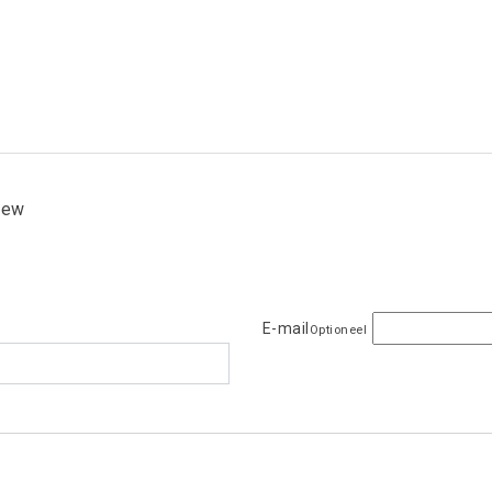
view
E-mail
Optioneel