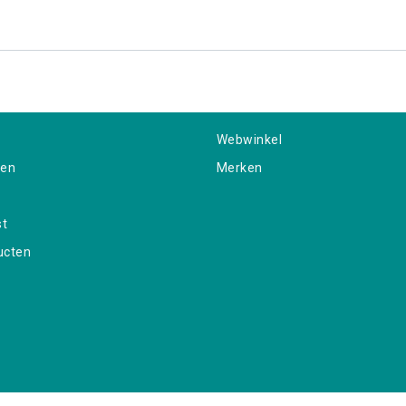
Webwinkel
gen
Merken
st
ucten