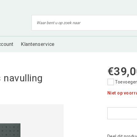
ccount
Klantenservice
€39,0
 navulling
Toevoegen 
Niet op voor
Deel dit produ