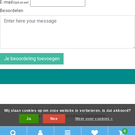
E-mail
Optioneel
Beoordelen
Je beoordeling toevoegen
Copyright © 2026 - coos de wit wonen scaninavsch design - All
Wij slaan cookies op om onze website te verbeteren. Is dat akkoord?
rights reserved - Realization
InStijl Media
Ja
Nee
Meer over cookies »
0