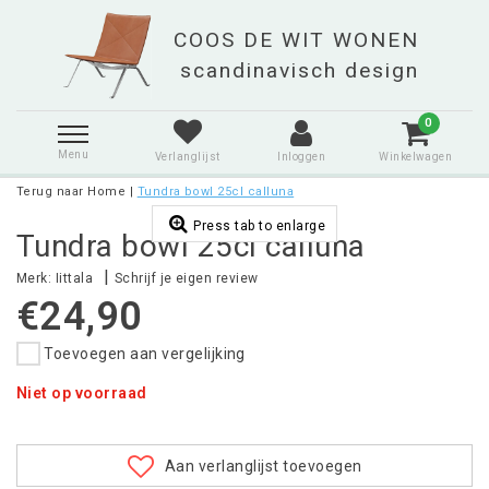
0
Menu
Verlanglijst
Inloggen
Winkelwagen
Terug naar Home
|
Tundra bowl 25cl calluna
Press tab to enlarge
Tundra bowl 25cl calluna
|
Merk:
Iittala
Schrijf je eigen review
€24,90
Toevoegen aan vergelijking
Niet op voorraad
Aan verlanglijst toevoegen