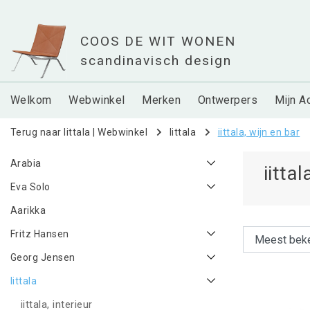
Welkom
Webwinkel
Merken
Ontwerpers
Mijn A
Terug naar Iittala
|
Webwinkel
Iittala
iittala, wijn en bar
Arabia
iitta
Eva Solo
Aarikka
Fritz Hansen
Georg Jensen
Iittala
iittala, interieur