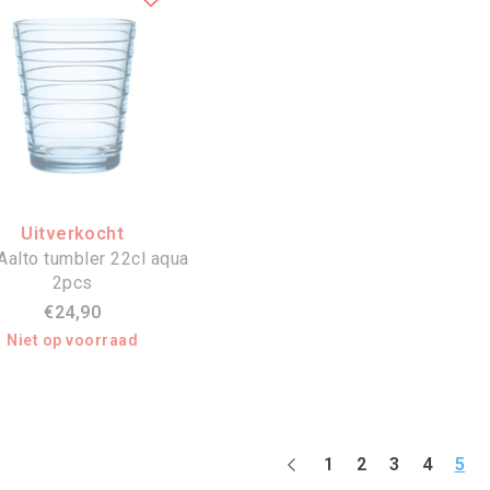
Uitverkocht
Aalto tumbler 22cl aqua
2pcs
€24,90
Niet op voorraad
1
2
3
4
5