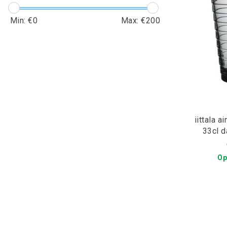
Min: €
0
Max: €
200
iittala a
33cl d
Op