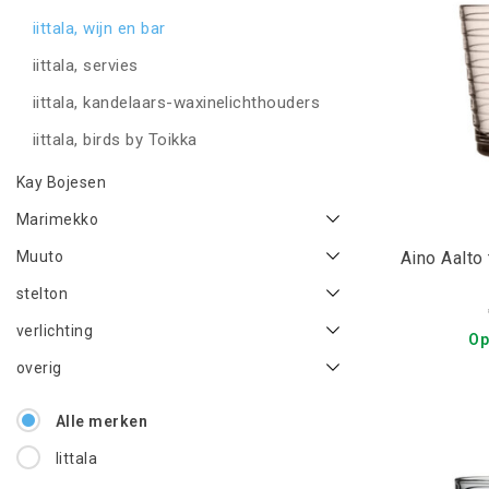
iittala, wijn en bar
iittala, servies
iittala, kandelaars-waxinelichthouders
iittala, birds by Toikka
Kay Bojesen
Marimekko
Aino Aalto 
Muuto
stelton
verlichting
Op
overig
Alle merken
Iittala