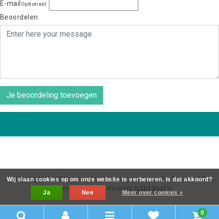
E-mail
Optioneel
Beoordelen
Je beoordeling toevoegen
Copyright © 2026 - coos de wit wonen scaninavsch design - All
Wij slaan cookies op om onze website te verbeteren. Is dat akkoord?
rights reserved - Realization
InStijl Media
Ja
Nee
Meer over cookies »
0