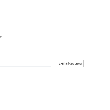
ew
E-mail
Optioneel