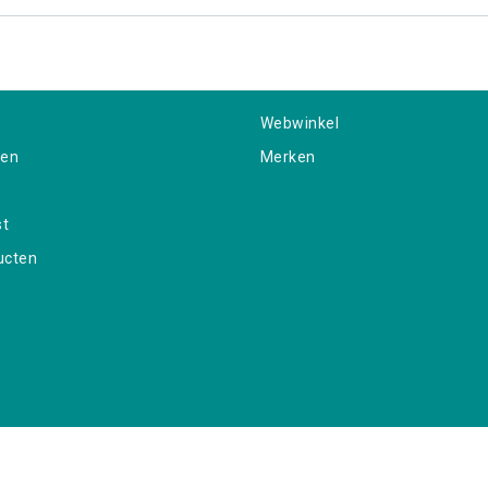
Webwinkel
gen
Merken
st
ucten