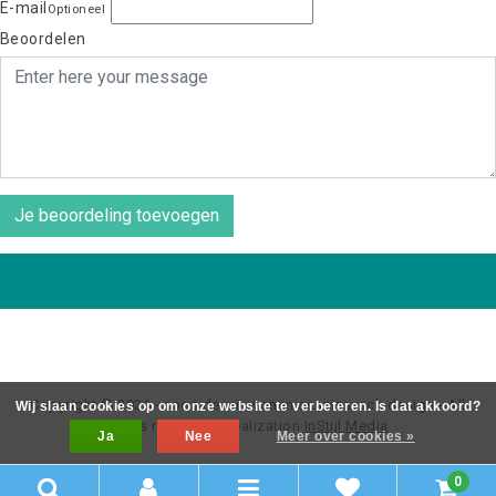
E-mail
Optioneel
Beoordelen
Je beoordeling toevoegen
Copyright © 2026 - coos de wit wonen scaninavsch design - All
Wij slaan cookies op om onze website te verbeteren. Is dat akkoord?
rights reserved - Realization
InStijl Media
Ja
Nee
Meer over cookies »
0