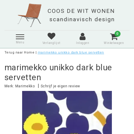
0
Menu
Verlanglijst
Inloggen
Winkelwagen
Terug naar Home
|
marimekko unikko dark blue servetten
marimekko unikko dark blue
servetten
|
Merk:
Marimekko
Schrijf je eigen review