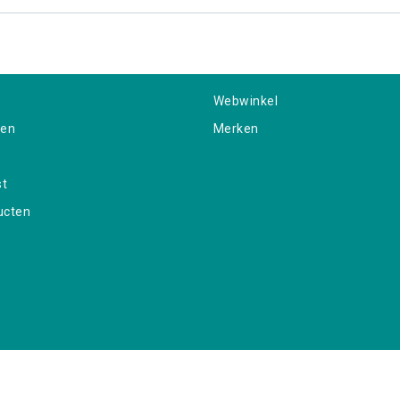
Webwinkel
gen
Merken
st
ucten