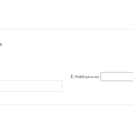
ew
E-mail
Optioneel