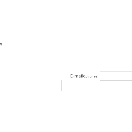
ew
E-mail
Optioneel