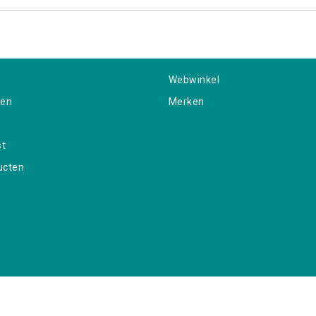
Webwinkel
gen
Merken
st
ucten