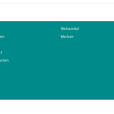
Webwinkel
gen
Merken
st
ucten