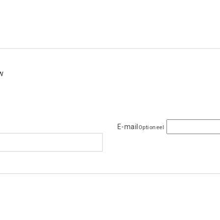
ew
E-mail
Optioneel