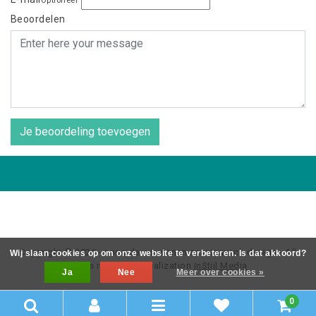
Optioneel
Beoordelen
Je beoordeling toevoegen
Copyright © 2026 - coos de wit wonen scaninavsch design - All
Wij slaan cookies op om onze website te verbeteren. Is dat akkoord?
rights reserved - Realization
InStijl Media
Ja
Nee
Meer over cookies »
0