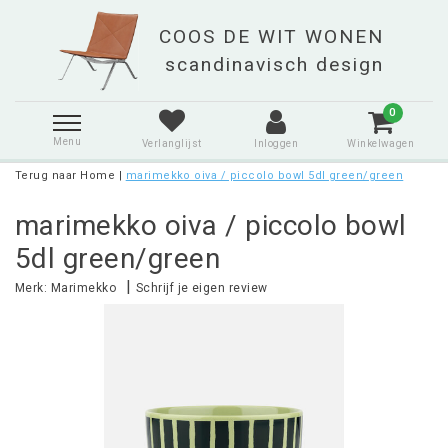
0
Menu
Verlanglijst
Inloggen
Winkelwagen
Terug naar Home
|
marimekko oiva / piccolo bowl 5dl green/green
marimekko oiva / piccolo bowl
5dl green/green
|
Merk:
Marimekko
Schrijf je eigen review