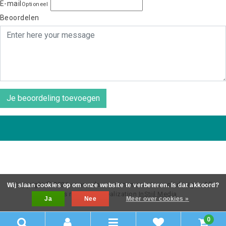
E-mail
Optioneel
Beoordelen
Je beoordeling toevoegen
Copyright © 2026 - coos de wit wonen scaninavsch design - All
Wij slaan cookies op om onze website te verbeteren. Is dat akkoord?
rights reserved - Realization
InStijl Media
Ja
Nee
Meer over cookies »
0