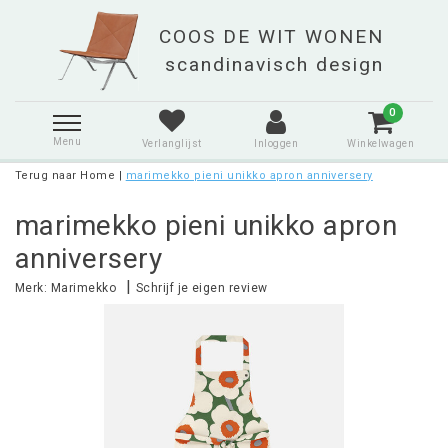
0
Menu
Verlanglijst
Inloggen
Winkelwagen
Terug naar Home
|
marimekko pieni unikko apron anniversery
marimekko pieni unikko apron
anniversery
|
Merk:
Marimekko
Schrijf je eigen review