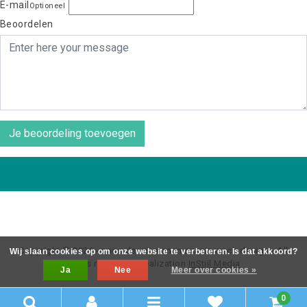
E-mail
Optioneel
Beoordelen
Je beoordeling toevoegen
Copyright © 2026 - coos de wit wonen scaninavsch design - All
Wij slaan cookies op om onze website te verbeteren. Is dat akkoord?
rights reserved - Realization
InStijl Media
Ja
Nee
Meer over cookies »
0