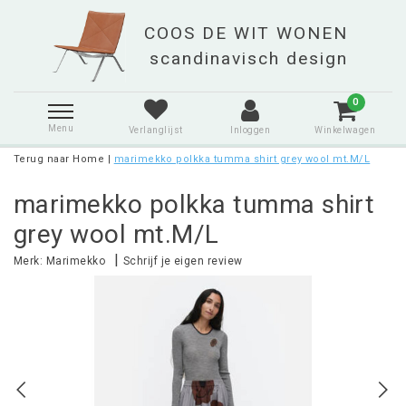
0
Menu
Verlanglijst
Inloggen
Winkelwagen
Terug naar Home
|
marimekko polkka tumma shirt grey wool mt.M/L
marimekko polkka tumma shirt
grey wool mt.M/L
|
Merk:
Marimekko
Schrijf je eigen review